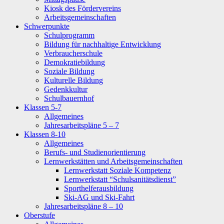
Kiosk des Fördervereins
Arbeitsgemeinschaften
Schwerpunkte
Schulprogramm
Bildung für nachhaltige Entwicklung
Verbraucherschule
Demokratiebildung
Soziale Bildung
Kulturelle Bildung
Gedenkkultur
Schulbauernhof
Klassen 5-7
Allgemeines
Jahresarbeitspläne 5 – 7
Klassen 8-10
Allgemeines
Berufs- und Studienorientierung
Lernwerkstätten und Arbeitsgemeinschaften
Lernwerkstatt Soziale Kompetenz
Lernwerkstatt “Schulsanitätsdienst”
Sporthelferausbildung
Ski-AG und Ski-Fahrt
Jahresarbeitspläne 8 – 10
Oberstufe