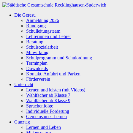
Zum
Inhalt
Städtische
Die Geresu
springen
Gesamtschule
Anmeldung 2026
Recklinghausen-
Rundgang
Suderwich
Schulleitungsteam
Lehrerinnen und Lehrer
Beratung
Schulsozialarbeit
Mitwirkung
Schulprogramm und Schulordnung
Terminplan
Downloads
Kontakt, Anfahrt und Parken
Förderverein
Unterricht
Lernen und leisten (mit Videos)
Wahlfächer ab Klasse 7
Wahlfächer ab Klasse 9
Sprachenfolge
Individuelle Förderung
Gemeinsames Lernen
Ganztag
Lernen und Leben
Mittagspause