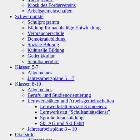
Kiosk des Fördervereins
Arbeitsgemeinschaften
Schwerpunkte
Schulprogramm
Bildung für nachhaltige Entwicklung
Verbraucherschule
Demokratiebildung
Soziale Bildung
Kulturelle Bildung
Gedenkkultur
Schulbauernhof
Klassen 5-7
Allgemeines
Jahresarbeitspläne 5 – 7
Klassen 8-10
Allgemeines
Berufs- und Studienorientierung
Lernwerkstätten und Arbeitsgemeinschaften
Lernwerkstatt Soziale Kompetenz
Lernwerkstatt “Schulsanitätsdienst”
Sporthelferausbildung
Ski-AG und Ski-Fahrt
Jahresarbeitspläne 8 – 10
Oberstufe