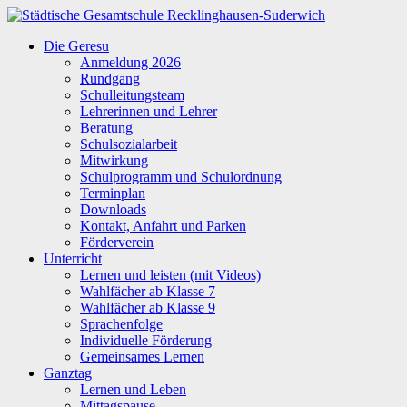
Zum
Inhalt
Städtische
Die Geresu
springen
Gesamtschule
Anmeldung 2026
Recklinghausen-
Rundgang
Suderwich
Schulleitungsteam
Lehrerinnen und Lehrer
Beratung
Schulsozialarbeit
Mitwirkung
Schulprogramm und Schulordnung
Terminplan
Downloads
Kontakt, Anfahrt und Parken
Förderverein
Unterricht
Lernen und leisten (mit Videos)
Wahlfächer ab Klasse 7
Wahlfächer ab Klasse 9
Sprachenfolge
Individuelle Förderung
Gemeinsames Lernen
Ganztag
Lernen und Leben
Mittagspause