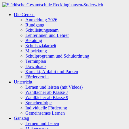
Zum
Inhalt
Städtische
Die Geresu
springen
Gesamtschule
Anmeldung 2026
Recklinghausen-
Rundgang
Suderwich
Schulleitungsteam
Lehrerinnen und Lehrer
Beratung
Schulsozialarbeit
Mitwirkung
Schulprogramm und Schulordnung
Terminplan
Downloads
Kontakt, Anfahrt und Parken
Förderverein
Unterricht
Lernen und leisten (mit Videos)
Wahlfächer ab Klasse 7
Wahlfächer ab Klasse 9
Sprachenfolge
Individuelle Förderung
Gemeinsames Lernen
Ganztag
Lernen und Leben
Mittagspause