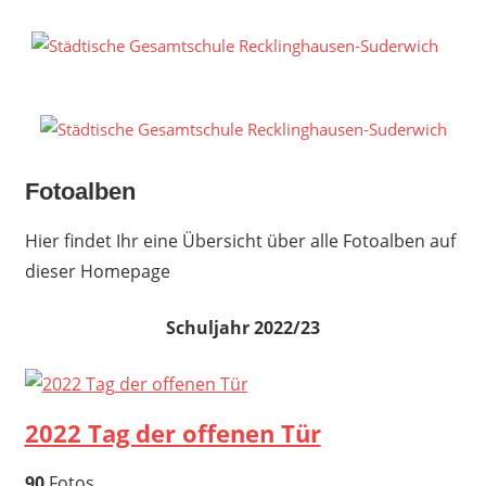
Zum
Inhalt
S
springen
G
R
S
Fotoalben
Hier findet Ihr eine Übersicht über alle Fotoalben auf
dieser Homepage
Schuljahr 2022/23
2022 Tag der offenen Tür
90
Fotos