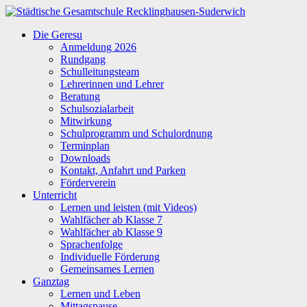
Zum
Inhalt
Städtische
Die Geresu
springen
Gesamtschule
Anmeldung 2026
Recklinghausen-
Rundgang
Suderwich
Schulleitungsteam
Lehrerinnen und Lehrer
Beratung
Schulsozialarbeit
Mitwirkung
Schulprogramm und Schulordnung
Terminplan
Downloads
Kontakt, Anfahrt und Parken
Förderverein
Unterricht
Lernen und leisten (mit Videos)
Wahlfächer ab Klasse 7
Wahlfächer ab Klasse 9
Sprachenfolge
Individuelle Förderung
Gemeinsames Lernen
Ganztag
Lernen und Leben
Mittagspause