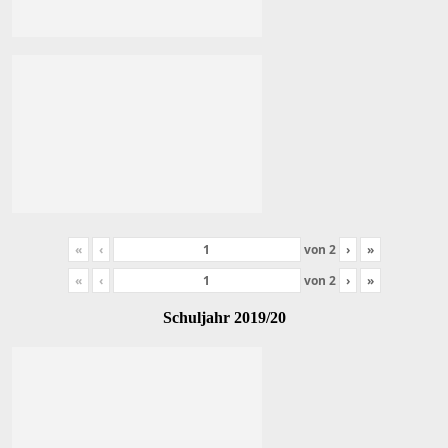
«
‹
von
2
›
»
«
‹
von
2
›
»
Schuljahr 2019/20