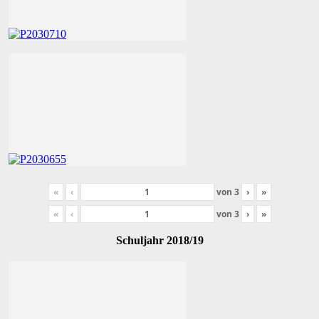
«
‹
von
3
›
»
«
‹
von
3
›
»
Schuljahr 2018/19