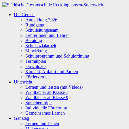
Zum
Inhalt
Städtische
Die Geresu
springen
Gesamtschule
Anmeldung 2026
Recklinghausen-
Rundgang
Suderwich
Schulleitungsteam
Lehrerinnen und Lehrer
Beratung
Schulsozialarbeit
Mitwirkung
Schulprogramm und Schulordnung
Terminplan
Downloads
Kontakt, Anfahrt und Parken
Förderverein
Unterricht
Lernen und leisten (mit Videos)
Wahlfächer ab Klasse 7
Wahlfächer ab Klasse 9
Sprachenfolge
Individuelle Förderung
Gemeinsames Lernen
Ganztag
Lernen und Leben
Mittagspause