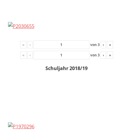
«
‹
von
3
›
»
«
‹
von
3
›
»
Schuljahr 2018/19