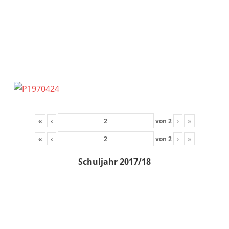
«
‹
von
2
›
»
«
‹
von
2
›
»
Schuljahr 2017/18