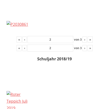
«
‹
von
3
›
»
«
‹
von
3
›
»
Schuljahr 2018/19