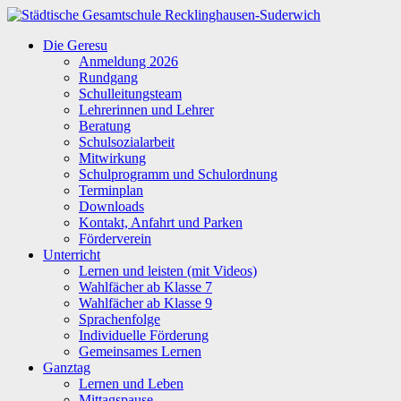
Zum
Inhalt
Städtische
Die Geresu
springen
Gesamtschule
Anmeldung 2026
Recklinghausen-
Rundgang
Suderwich
Schulleitungsteam
Lehrerinnen und Lehrer
Beratung
Schulsozialarbeit
Mitwirkung
Schulprogramm und Schulordnung
Terminplan
Downloads
Kontakt, Anfahrt und Parken
Förderverein
Unterricht
Lernen und leisten (mit Videos)
Wahlfächer ab Klasse 7
Wahlfächer ab Klasse 9
Sprachenfolge
Individuelle Förderung
Gemeinsames Lernen
Ganztag
Lernen und Leben
Mittagspause