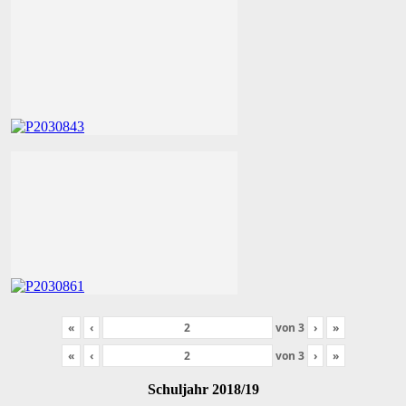
«
‹
von
3
›
»
«
‹
von
3
›
»
Schuljahr 2018/19