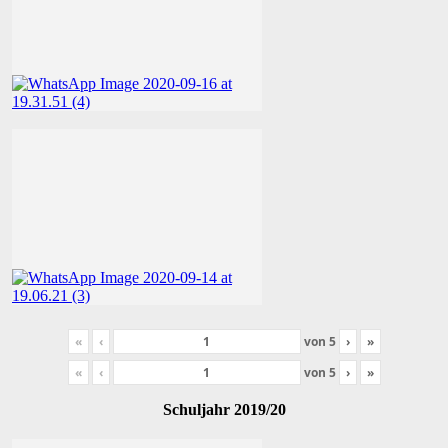
«
‹
von
5
›
»
«
‹
von
5
›
»
Schuljahr 2019/20