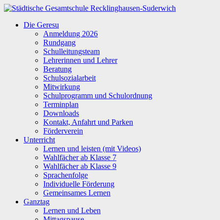
Zum
Inhalt
Städtische
Die Geresu
springen
Gesamtschule
Anmeldung 2026
Recklinghausen-
Rundgang
Suderwich
Schulleitungsteam
Lehrerinnen und Lehrer
Beratung
Schulsozialarbeit
Mitwirkung
Schulprogramm und Schulordnung
Terminplan
Downloads
Kontakt, Anfahrt und Parken
Förderverein
Unterricht
Lernen und leisten (mit Videos)
Wahlfächer ab Klasse 7
Wahlfächer ab Klasse 9
Sprachenfolge
Individuelle Förderung
Gemeinsames Lernen
Ganztag
Lernen und Leben
Mittagspause