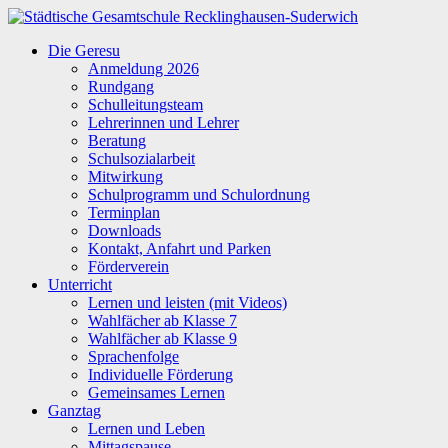
Zum
Inhalt
Städtische
Die Geresu
springen
Gesamtschule
Anmeldung 2026
Recklinghausen-
Rundgang
Suderwich
Schulleitungsteam
Lehrerinnen und Lehrer
Beratung
Schulsozialarbeit
Mitwirkung
Schulprogramm und Schulordnung
Terminplan
Downloads
Kontakt, Anfahrt und Parken
Förderverein
Unterricht
Lernen und leisten (mit Videos)
Wahlfächer ab Klasse 7
Wahlfächer ab Klasse 9
Sprachenfolge
Individuelle Förderung
Gemeinsames Lernen
Ganztag
Lernen und Leben
Mittagspause