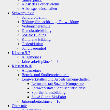
Kiosk des Fördervereins
Arbeitsgemeinschaften
Schwerpunkte
Schulprogramm
Bildung für nachhaltige Entwicklung
Verbraucherschule
Demokratiebildung
Soziale Bildung
Kulturelle Bildung
Gedenkkultur
Schulbauernhof
Klassen 5-7
Allgemeines
Jahresarbeitspläne 5 – 7
Klassen 8-10
Allgemeines
Berufs- und Studienorientierung
Lernwerkstätten und Arbeitsgemeinschaften
Lernwerkstatt Soziale Kompetenz
Lernwerkstatt “Schulsanitätsdienst”
Sporthelferausbildung
Ski-AG und Ski-Fahrt
Jahresarbeitspläne 8 – 10
Oberstufe