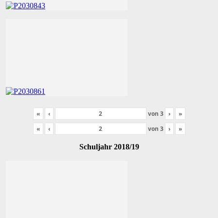
«
‹
von
3
›
»
«
‹
von
3
›
»
Schuljahr 2018/19