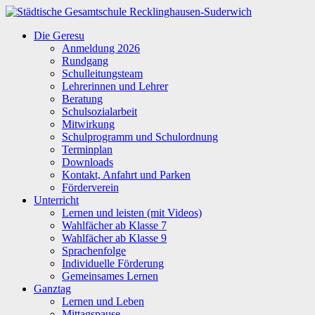
Zum
Inhalt
Städtische
Die Geresu
springen
Gesamtschule
Anmeldung 2026
Recklinghausen-
Rundgang
Suderwich
Schulleitungsteam
Lehrerinnen und Lehrer
Beratung
Schulsozialarbeit
Mitwirkung
Schulprogramm und Schulordnung
Terminplan
Downloads
Kontakt, Anfahrt und Parken
Förderverein
Unterricht
Lernen und leisten (mit Videos)
Wahlfächer ab Klasse 7
Wahlfächer ab Klasse 9
Sprachenfolge
Individuelle Förderung
Gemeinsames Lernen
Ganztag
Lernen und Leben
Mittagspause