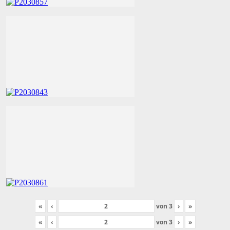
«
‹
von
3
›
»
«
‹
von
3
›
»