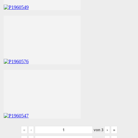
«
‹
von
3
›
»