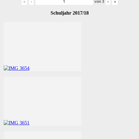
«
‹
von
3
›
»
Schuljahr 2017/18