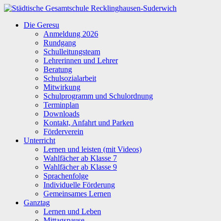
Zum
Inhalt
Städtische
Die Geresu
springen
Gesamtschule
Anmeldung 2026
Recklinghausen-
Rundgang
Suderwich
Schulleitungsteam
Lehrerinnen und Lehrer
Beratung
Schulsozialarbeit
Mitwirkung
Schulprogramm und Schulordnung
Terminplan
Downloads
Kontakt, Anfahrt und Parken
Förderverein
Unterricht
Lernen und leisten (mit Videos)
Wahlfächer ab Klasse 7
Wahlfächer ab Klasse 9
Sprachenfolge
Individuelle Förderung
Gemeinsames Lernen
Ganztag
Lernen und Leben
Mittagspause