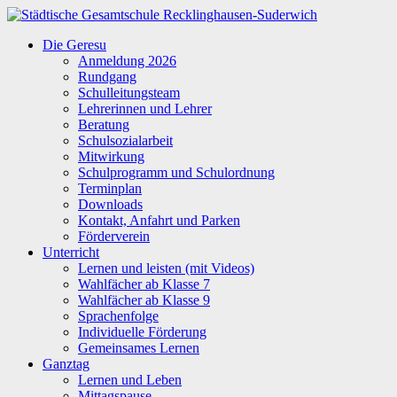
Zum
Inhalt
Städtische
Die Geresu
springen
Gesamtschule
Anmeldung 2026
Recklinghausen-
Rundgang
Suderwich
Schulleitungsteam
Lehrerinnen und Lehrer
Beratung
Schulsozialarbeit
Mitwirkung
Schulprogramm und Schulordnung
Terminplan
Downloads
Kontakt, Anfahrt und Parken
Förderverein
Unterricht
Lernen und leisten (mit Videos)
Wahlfächer ab Klasse 7
Wahlfächer ab Klasse 9
Sprachenfolge
Individuelle Förderung
Gemeinsames Lernen
Ganztag
Lernen und Leben
Mittagspause