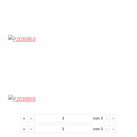
«
‹
von
3
›
»
«
‹
von
3
›
»