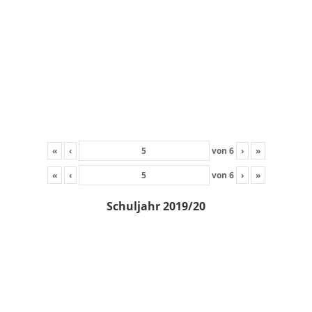
«
‹
von
6
›
»
«
‹
von
6
›
»
Schuljahr 2019/20