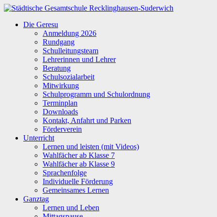
Zum
Inhalt
Städtische
Die Geresu
springen
Gesamtschule
Anmeldung 2026
Recklinghausen-
Rundgang
Suderwich
Schulleitungsteam
Lehrerinnen und Lehrer
Beratung
Schulsozialarbeit
Mitwirkung
Schulprogramm und Schulordnung
Terminplan
Downloads
Kontakt, Anfahrt und Parken
Förderverein
Unterricht
Lernen und leisten (mit Videos)
Wahlfächer ab Klasse 7
Wahlfächer ab Klasse 9
Sprachenfolge
Individuelle Förderung
Gemeinsames Lernen
Ganztag
Lernen und Leben
Mittagspause