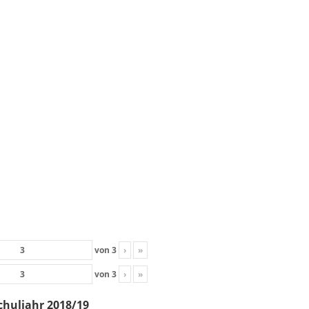
von
3
›
»
von
3
›
»
chuljahr 2018/19