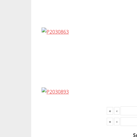
«
‹
«
‹
S