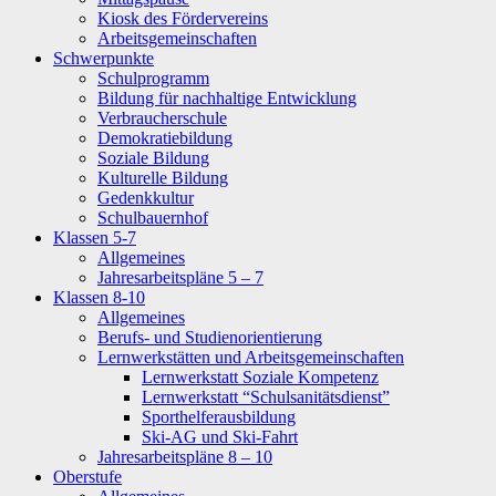
Kiosk des Fördervereins
Arbeitsgemeinschaften
Schwerpunkte
Schulprogramm
Bildung für nachhaltige Entwicklung
Verbraucherschule
Demokratiebildung
Soziale Bildung
Kulturelle Bildung
Gedenkkultur
Schulbauernhof
Klassen 5-7
Allgemeines
Jahresarbeitspläne 5 – 7
Klassen 8-10
Allgemeines
Berufs- und Studienorientierung
Lernwerkstätten und Arbeitsgemeinschaften
Lernwerkstatt Soziale Kompetenz
Lernwerkstatt “Schulsanitätsdienst”
Sporthelferausbildung
Ski-AG und Ski-Fahrt
Jahresarbeitspläne 8 – 10
Oberstufe