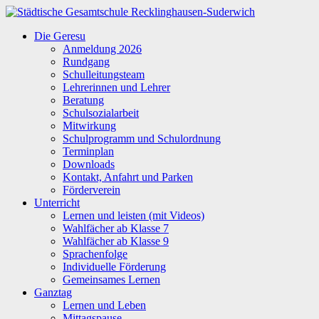
Zum
Inhalt
Städtische
Die Geresu
springen
Gesamtschule
Anmeldung 2026
Recklinghausen-
Rundgang
Suderwich
Schulleitungsteam
Lehrerinnen und Lehrer
Beratung
Schulsozialarbeit
Mitwirkung
Schulprogramm und Schulordnung
Terminplan
Downloads
Kontakt, Anfahrt und Parken
Förderverein
Unterricht
Lernen und leisten (mit Videos)
Wahlfächer ab Klasse 7
Wahlfächer ab Klasse 9
Sprachenfolge
Individuelle Förderung
Gemeinsames Lernen
Ganztag
Lernen und Leben
Mittagspause