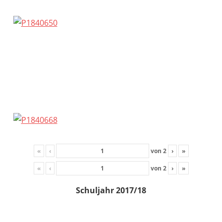
«
‹
von
2
›
»
«
‹
von
2
›
»
Schuljahr 2017/18