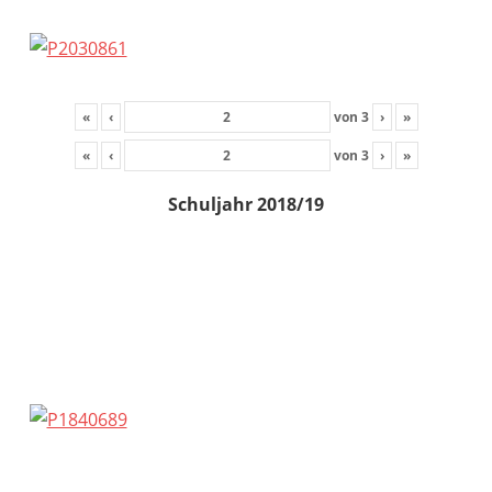
«
‹
von
3
›
»
«
‹
von
3
›
»
Schuljahr 2018/19