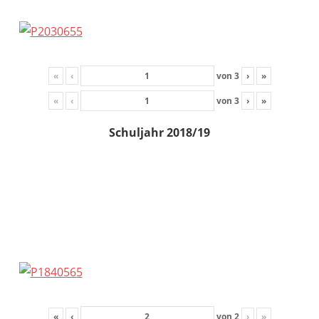
«
‹
von
3
›
»
«
‹
von
3
›
»
Schuljahr 2018/19
«
‹
von
2
›
»