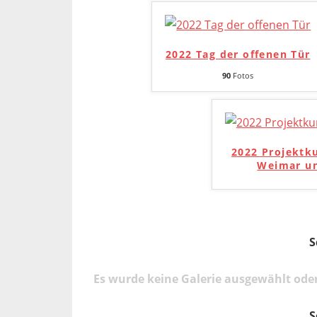
2022 Tag der offenen Tür
90
Fotos
2022 Projektk
Weimar un
S
Es wurde keine Galerie ausgewählt oder
S