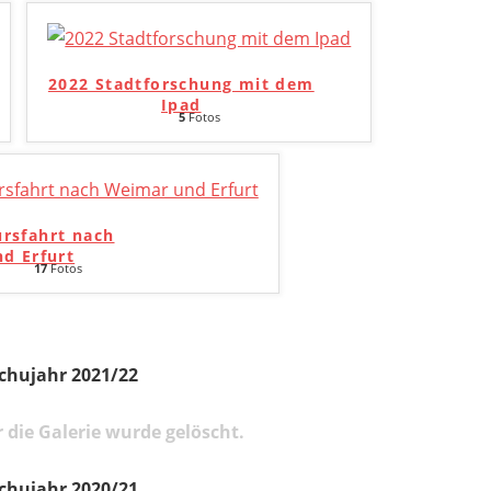
2022 Stadtforschung mit dem
Ipad
5
Fotos
ursfahrt nach
d Erfurt
17
Fotos
chujahr 2021/22
 die Galerie wurde gelöscht.
chujahr 2020/21