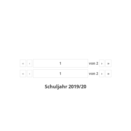
«
‹
von
2
›
»
«
‹
von
2
›
»
Schuljahr 2019/20