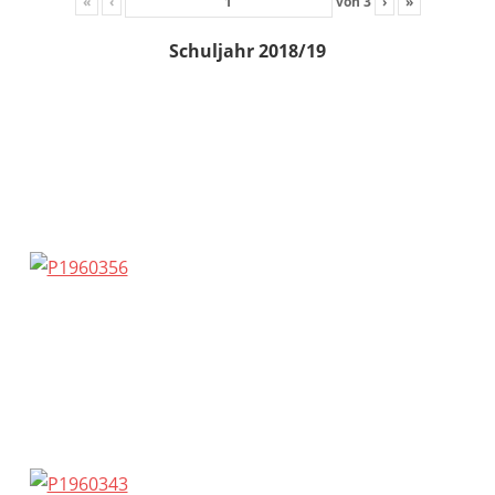
«
‹
von
3
›
»
Schuljahr 2018/19