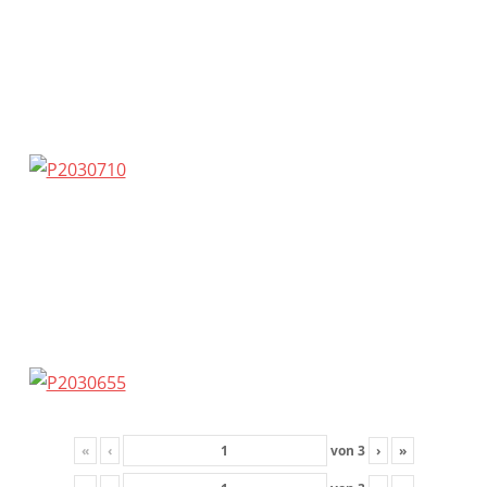
«
‹
von
3
›
»