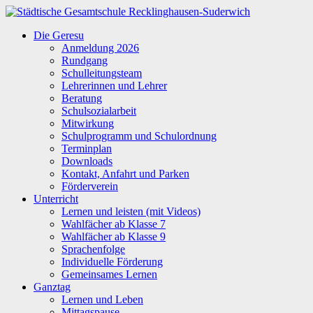
Zum
Inhalt
Städtische
Die Geresu
springen
Gesamtschule
Anmeldung 2026
Recklinghausen-
Rundgang
Suderwich
Schulleitungsteam
Lehrerinnen und Lehrer
Beratung
Schulsozialarbeit
Mitwirkung
Schulprogramm und Schulordnung
Terminplan
Downloads
Kontakt, Anfahrt und Parken
Förderverein
Unterricht
Lernen und leisten (mit Videos)
Wahlfächer ab Klasse 7
Wahlfächer ab Klasse 9
Sprachenfolge
Individuelle Förderung
Gemeinsames Lernen
Ganztag
Lernen und Leben
Mittagspause