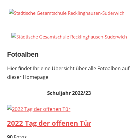
Zum
Inhalt
S
springen
G
R
S
Fotoalben
Hier findet Ihr eine Übersicht über alle Fotoalben auf
dieser Homepage
Schuljahr 2022/23
2022 Tag der offenen Tür
90
Fotos