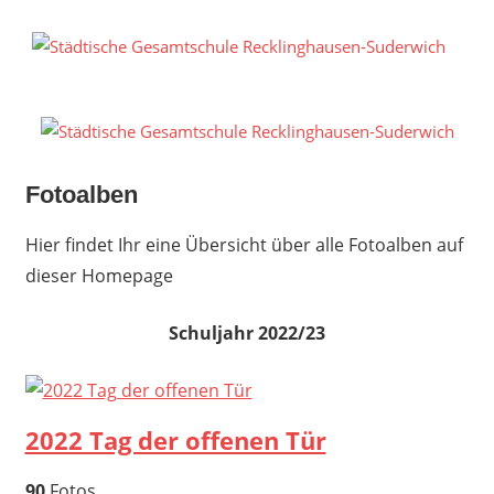
Zum
Inhalt
S
springen
G
R
S
Fotoalben
Hier findet Ihr eine Übersicht über alle Fotoalben auf
dieser Homepage
Schuljahr 2022/23
2022 Tag der offenen Tür
90
Fotos