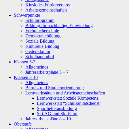
Kiosk des Fördervereins
Arbeitsgemeinschaften
Schwerpunkte
Schulprogramm
Bildung für nachhaltige Entwicklung
Verbraucherschule
Demokratiebildung
Soziale Bildung
Kulturelle Bildung
Gedenkkultur
Schulbauernhof
Klassen 5-7
Allgemeines
Jahresarbeitspläne 5 – 7
Klassen 8-10
Allgemeines
Berufs- und Studienorientierung
Lernwerkstätten und Arbeitsgemeinschaften
Lernwerkstatt Soziale Kompetenz
Lernwerkstatt “Schulsanitätsdienst”
Sporthelferausbildung
Ski-AG und Ski-Fahrt
Jahresarbeitspläne 8 – 10
Oberstufe