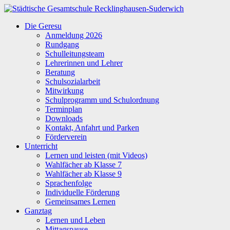
Zum
Inhalt
Städtische
Die Geresu
springen
Gesamtschule
Anmeldung 2026
Recklinghausen-
Rundgang
Suderwich
Schulleitungsteam
Lehrerinnen und Lehrer
Beratung
Schulsozialarbeit
Mitwirkung
Schulprogramm und Schulordnung
Terminplan
Downloads
Kontakt, Anfahrt und Parken
Förderverein
Unterricht
Lernen und leisten (mit Videos)
Wahlfächer ab Klasse 7
Wahlfächer ab Klasse 9
Sprachenfolge
Individuelle Förderung
Gemeinsames Lernen
Ganztag
Lernen und Leben
Mittagspause