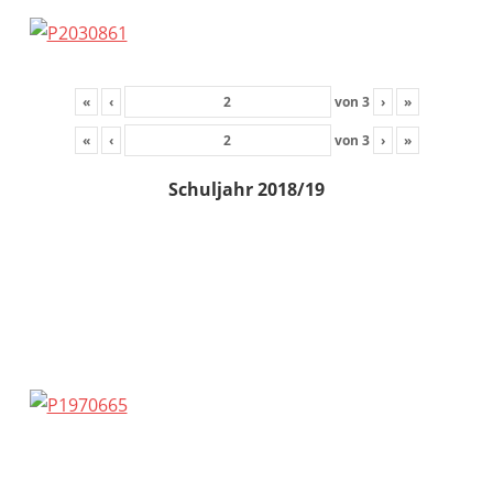
«
‹
von
3
›
»
«
‹
von
3
›
»
Schuljahr 2018/19