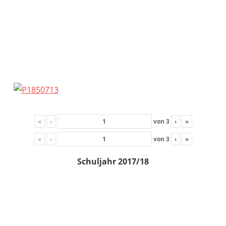
«
‹
von
3
›
»
«
‹
von
3
›
»
Schuljahr 2017/18