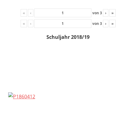
«
‹
von
3
›
»
«
‹
von
3
›
»
Schuljahr 2018/19