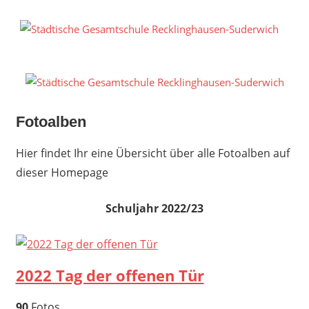
Zum
Inhalt
S
springen
G
R
S
Fotoalben
Hier findet Ihr eine Übersicht über alle Fotoalben auf
dieser Homepage
Schuljahr 2022/23
2022 Tag der offenen Tür
90
Fotos