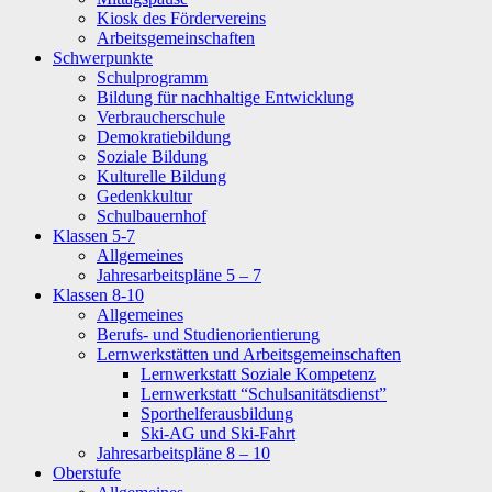
Kiosk des Fördervereins
Arbeitsgemeinschaften
Schwerpunkte
Schulprogramm
Bildung für nachhaltige Entwicklung
Verbraucherschule
Demokratiebildung
Soziale Bildung
Kulturelle Bildung
Gedenkkultur
Schulbauernhof
Klassen 5-7
Allgemeines
Jahresarbeitspläne 5 – 7
Klassen 8-10
Allgemeines
Berufs- und Studienorientierung
Lernwerkstätten und Arbeitsgemeinschaften
Lernwerkstatt Soziale Kompetenz
Lernwerkstatt “Schulsanitätsdienst”
Sporthelferausbildung
Ski-AG und Ski-Fahrt
Jahresarbeitspläne 8 – 10
Oberstufe