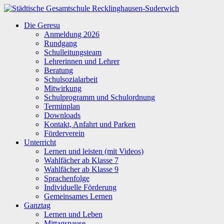
Zum
Inhalt
Städtische
Die Geresu
springen
Gesamtschule
Anmeldung 2026
Recklinghausen-
Rundgang
Suderwich
Schulleitungsteam
Lehrerinnen und Lehrer
Beratung
Schulsozialarbeit
Mitwirkung
Schulprogramm und Schulordnung
Terminplan
Downloads
Kontakt, Anfahrt und Parken
Förderverein
Unterricht
Lernen und leisten (mit Videos)
Wahlfächer ab Klasse 7
Wahlfächer ab Klasse 9
Sprachenfolge
Individuelle Förderung
Gemeinsames Lernen
Ganztag
Lernen und Leben
Mittagspause