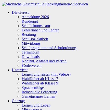
Zum
Inhalt
Städtische
Die Geresu
springen
Gesamtschule
Anmeldung 2026
Recklinghausen-
Rundgang
Suderwich
Schulleitungsteam
Lehrerinnen und Lehrer
Beratung
Schulsozialarbeit
Mitwirkung
Schulprogramm und Schulordnung
Terminplan
Downloads
Kontakt, Anfahrt und Parken
Förderverein
Unterricht
Lernen und leisten (mit Videos)
Wahlfächer ab Klasse 7
Wahlfächer ab Klasse 9
Sprachenfolge
Individuelle Förderung
Gemeinsames Lernen
Ganztag
Lernen und Leben
Mittagspause