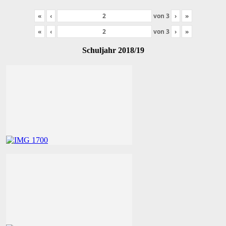
«
‹
von
3
›
»
«
‹
von
3
›
»
Schuljahr 2018/19