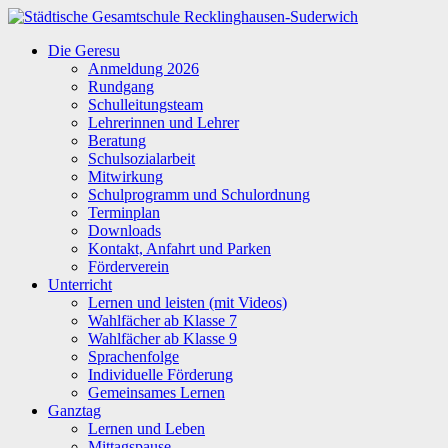
Zum
Inhalt
Städtische
Die Geresu
springen
Gesamtschule
Anmeldung 2026
Recklinghausen-
Rundgang
Suderwich
Schulleitungsteam
Lehrerinnen und Lehrer
Beratung
Schulsozialarbeit
Mitwirkung
Schulprogramm und Schulordnung
Terminplan
Downloads
Kontakt, Anfahrt und Parken
Förderverein
Unterricht
Lernen und leisten (mit Videos)
Wahlfächer ab Klasse 7
Wahlfächer ab Klasse 9
Sprachenfolge
Individuelle Förderung
Gemeinsames Lernen
Ganztag
Lernen und Leben
Mittagspause