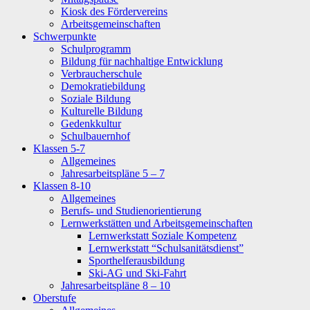
Kiosk des Fördervereins
Arbeitsgemeinschaften
Schwerpunkte
Schulprogramm
Bildung für nachhaltige Entwicklung
Verbraucherschule
Demokratiebildung
Soziale Bildung
Kulturelle Bildung
Gedenkkultur
Schulbauernhof
Klassen 5-7
Allgemeines
Jahresarbeitspläne 5 – 7
Klassen 8-10
Allgemeines
Berufs- und Studienorientierung
Lernwerkstätten und Arbeitsgemeinschaften
Lernwerkstatt Soziale Kompetenz
Lernwerkstatt “Schulsanitätsdienst”
Sporthelferausbildung
Ski-AG und Ski-Fahrt
Jahresarbeitspläne 8 – 10
Oberstufe