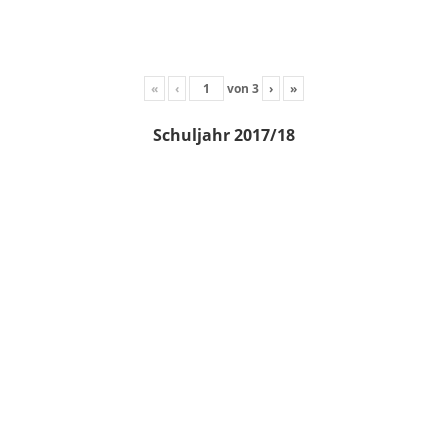
«
‹
von
3
›
»
Schuljahr 2017/18