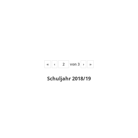
«
‹
von
3
›
»
Schuljahr 2018/19