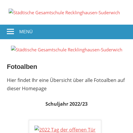
Zum
Inhalt
S
springen
G
MENÜ
R
S
Fotoalben
Hier findet Ihr eine Übersicht über alle Fotoalben auf
dieser Homepage
Schuljahr 2022/23