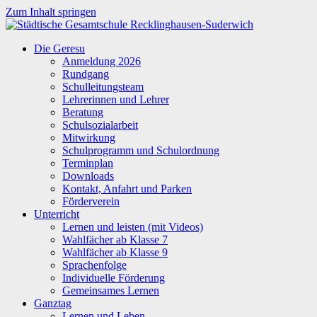
Zum Inhalt springen
Städtische
Die Geresu
Gesamtschule
Anmeldung 2026
Recklinghausen-
Rundgang
Suderwich
Schulleitungsteam
Lehrerinnen und Lehrer
Beratung
Schulsozialarbeit
Mitwirkung
Schulprogramm und Schulordnung
Terminplan
Downloads
Kontakt, Anfahrt und Parken
Förderverein
Unterricht
Lernen und leisten (mit Videos)
Wahlfächer ab Klasse 7
Wahlfächer ab Klasse 9
Sprachenfolge
Individuelle Förderung
Gemeinsames Lernen
Ganztag
Lernen und Leben