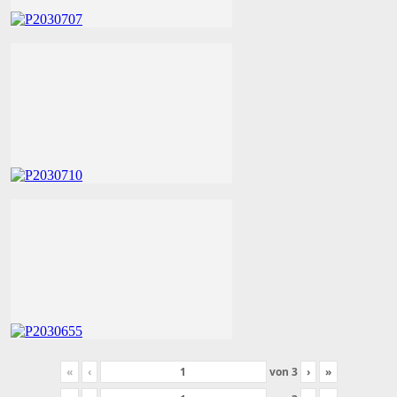
«
‹
von
3
›
»