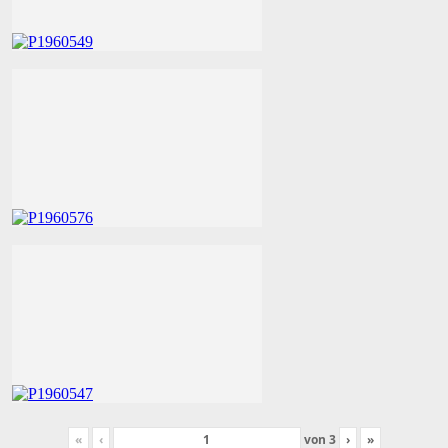
«
‹
von
3
›
»