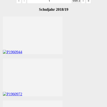
«
‹
von
3
›
»
Schuljahr 2018/19