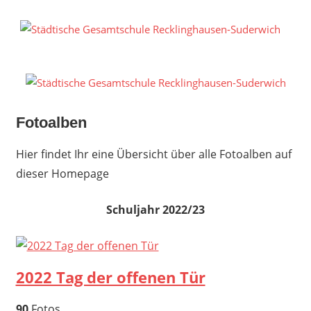
Zum
Inhalt
S
springen
G
R
S
Fotoalben
Hier findet Ihr eine Übersicht über alle Fotoalben auf
dieser Homepage
Schuljahr 2022/23
2022 Tag der offenen Tür
90
Fotos