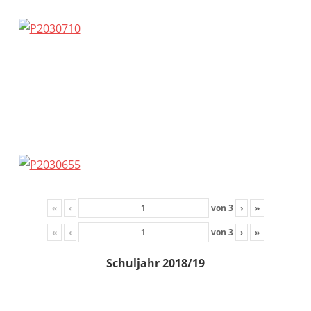
«
‹
von
3
›
»
«
‹
von
3
›
»
Schuljahr 2018/19