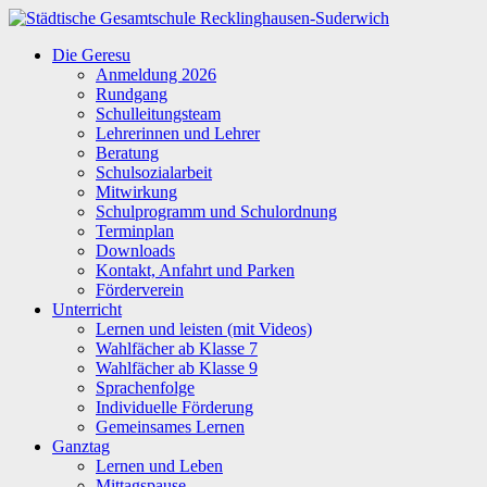
Zum
Inhalt
Städtische
Die Geresu
springen
Gesamtschule
Anmeldung 2026
Recklinghausen-
Rundgang
Suderwich
Schulleitungsteam
Lehrerinnen und Lehrer
Beratung
Schulsozialarbeit
Mitwirkung
Schulprogramm und Schulordnung
Terminplan
Downloads
Kontakt, Anfahrt und Parken
Förderverein
Unterricht
Lernen und leisten (mit Videos)
Wahlfächer ab Klasse 7
Wahlfächer ab Klasse 9
Sprachenfolge
Individuelle Förderung
Gemeinsames Lernen
Ganztag
Lernen und Leben
Mittagspause