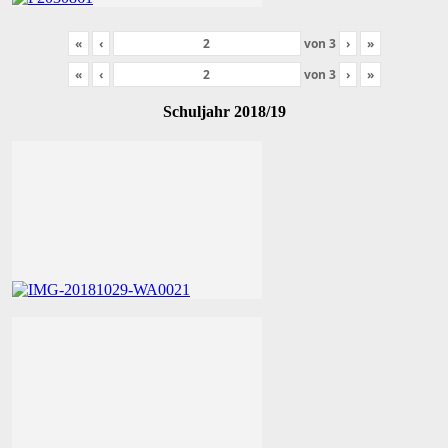
«
‹
von
3
›
»
«
‹
von
3
›
»
Schuljahr 2018/19