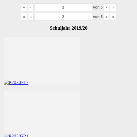
«
‹
von
5
›
»
«
‹
von
5
›
»
Schuljahr 2019/20