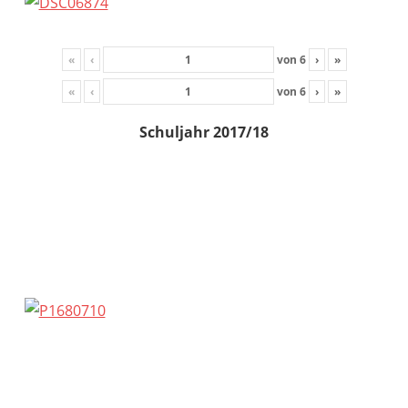
«
‹
von
6
›
»
«
‹
von
6
›
»
Schuljahr 2017/18