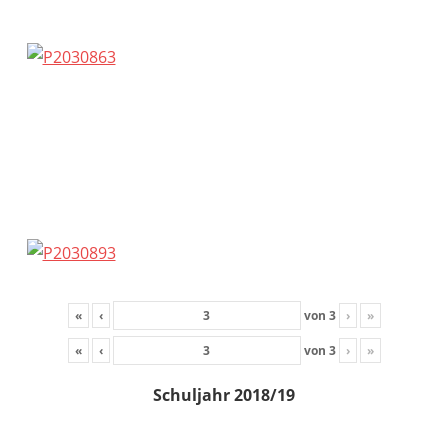
«
‹
von
3
›
»
«
‹
von
3
›
»
Schuljahr 2018/19