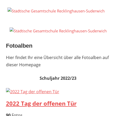
Zum
Inhalt
S
springen
G
R
S
Fotoalben
Hier findet Ihr eine Übersicht über alle Fotoalben auf
dieser Homepage
Schuljahr 2022/23
2022 Tag der offenen Tür
90
Fotos