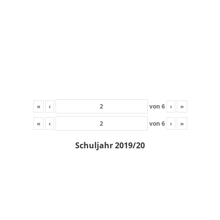
«
‹
von
6
›
»
«
‹
von
6
›
»
Schuljahr 2019/20