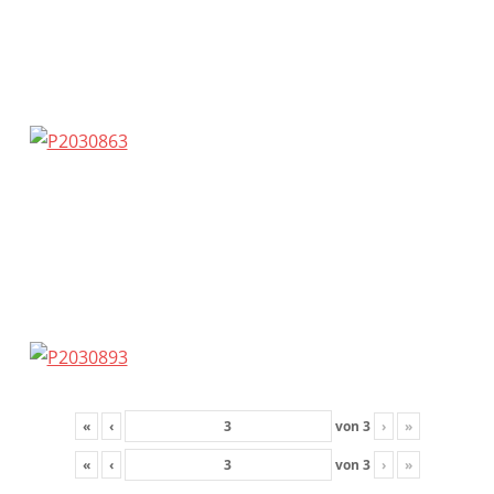
«
‹
von
3
›
»
«
‹
von
3
›
»