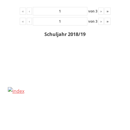
«
‹
von
3
›
»
«
‹
von
3
›
»
Schuljahr 2018/19