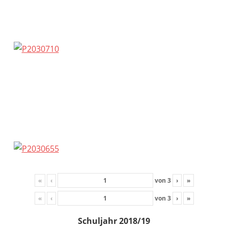
«
‹
von
3
›
»
«
‹
von
3
›
»
Schuljahr 2018/19