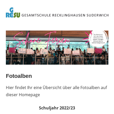
Zum
Inhalt
springen
Städtische
Gesamtschul
Recklinghaus
Suderwich
Fotoalben
Hier findet Ihr eine Übersicht über alle Fotoalben auf
dieser Homepage
Schuljahr 2022/23