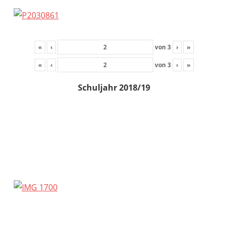
«
‹
von
3
›
»
«
‹
von
3
›
»
Schuljahr 2018/19