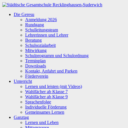
Zum
Inhalt
Städtische
Die Geresu
springen
Gesamtschule
Anmeldung 2026
Recklinghausen-
Rundgang
Suderwich
Schulleitungsteam
Lehrerinnen und Lehrer
Beratung
Schulsozialarbeit
Mitwirkung
Schulprogramm und Schulordnung
Terminplan
Downloads
Kontakt, Anfahrt und Parken
Förderverein
Unterricht
Lernen und leisten (mit Videos)
Wahlfächer ab Klasse 7
Wahlfächer ab Klasse 9
Sprachenfolge
Individuelle Förderung
Gemeinsames Lernen
Ganztag
Lernen und Leben
Mittagspause