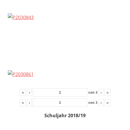
«
‹
von
3
›
»
«
‹
von
3
›
»
Schuljahr 2018/19