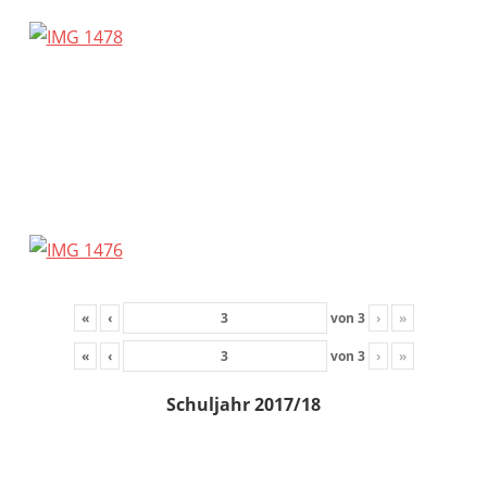
«
‹
von
3
›
»
«
‹
von
3
›
»
Schuljahr 2017/18