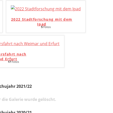
2022 Stadtforschung mit dem
Ipad
5
Fotos
ursfahrt nach
d Erfurt
17
Fotos
chujahr 2021/22
 die Galerie wurde gelöscht.
chujahr 2020/21