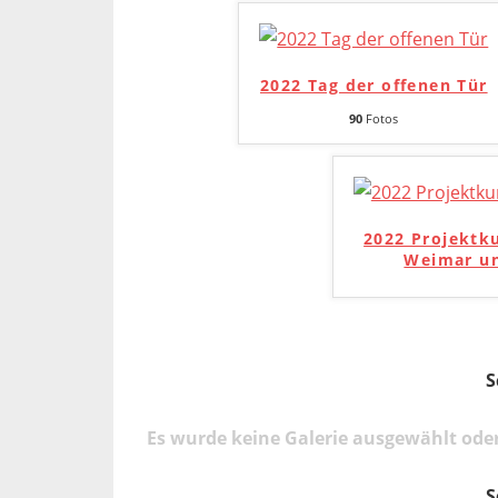
2022 Tag der offenen Tür
90
Fotos
2022 Projektk
Weimar un
S
Es wurde keine Galerie ausgewählt oder
S