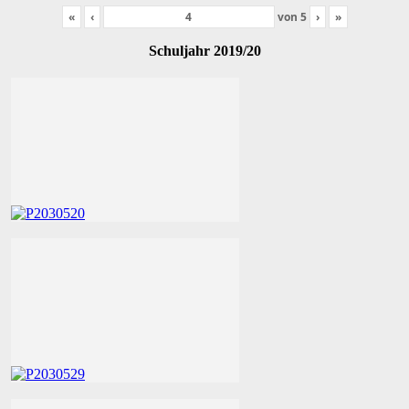
«
‹
von
5
›
»
Schuljahr 2019/20