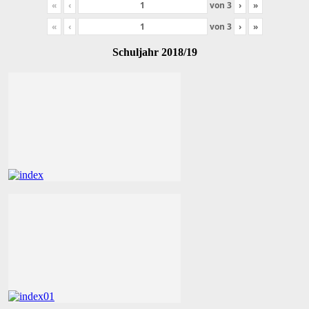
«
‹
von
3
›
»
«
‹
von
3
›
»
Schuljahr 2018/19