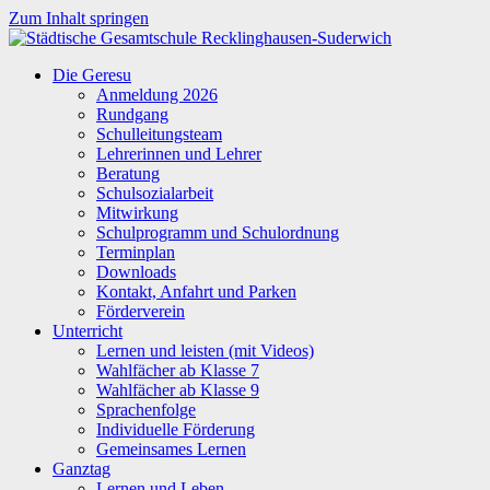
Zum Inhalt springen
Städtische
Die Geresu
Gesamtschule
Anmeldung 2026
Recklinghausen-
Rundgang
Suderwich
Schulleitungsteam
Lehrerinnen und Lehrer
Beratung
Schulsozialarbeit
Mitwirkung
Schulprogramm und Schulordnung
Terminplan
Downloads
Kontakt, Anfahrt und Parken
Förderverein
Unterricht
Lernen und leisten (mit Videos)
Wahlfächer ab Klasse 7
Wahlfächer ab Klasse 9
Sprachenfolge
Individuelle Förderung
Gemeinsames Lernen
Ganztag
Lernen und Leben