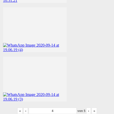
«
‹
von
5
›
»