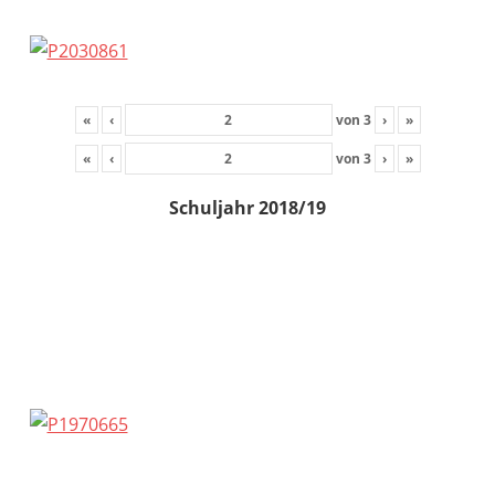
«
‹
von
3
›
»
«
‹
von
3
›
»
Schuljahr 2018/19