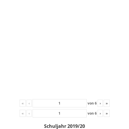
«
‹
von
6
›
»
«
‹
von
6
›
»
Schuljahr 2019/20