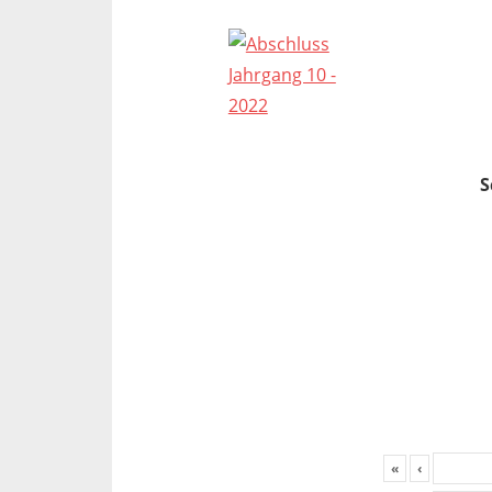
S
«
‹