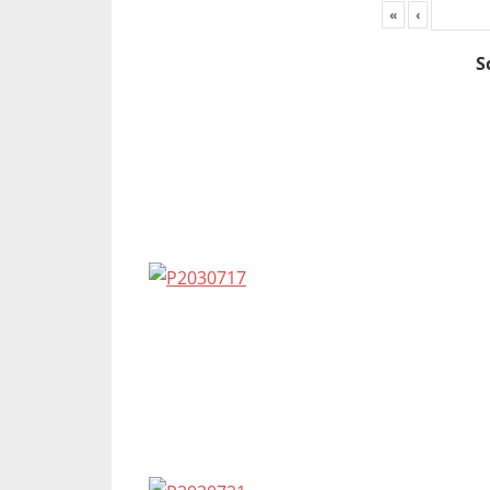
«
‹
S