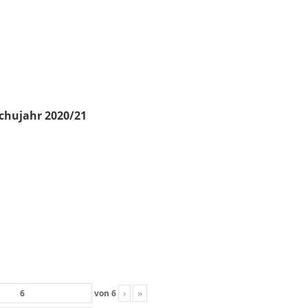
chujahr 2020/21
von
6
›
»