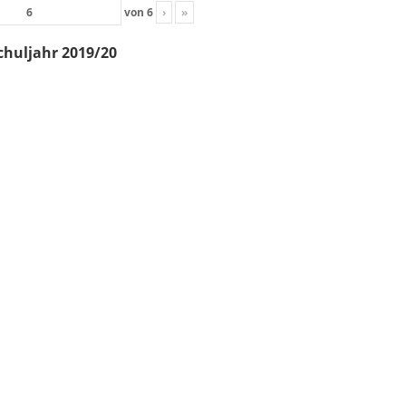
von
6
›
»
chuljahr 2019/20