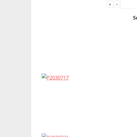
«
‹
S