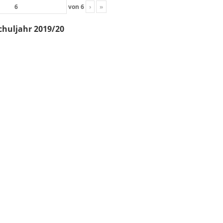
von
6
›
»
chuljahr 2019/20