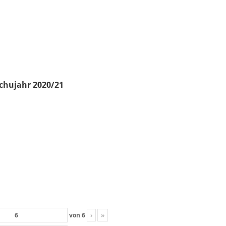
chujahr 2020/21
von
6
›
»