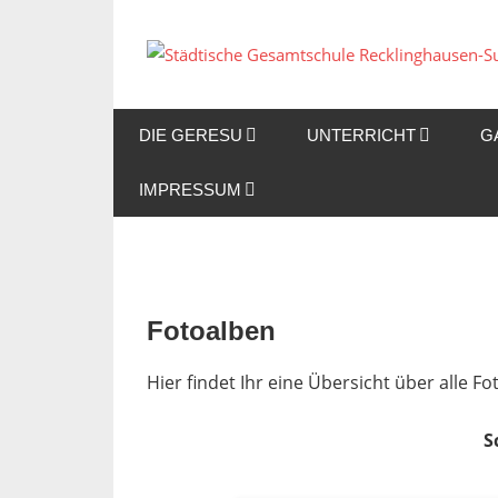
Zum
Inhalt
springen
DIE GERESU
UNTERRICHT
G
IMPRESSUM
Fotoalben
Hier findet Ihr eine Übersicht über alle 
S