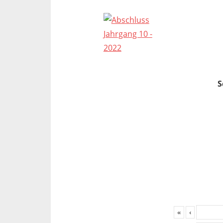
S
«
‹