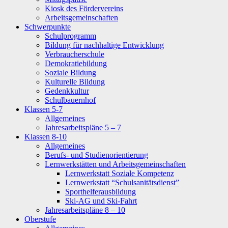
Kiosk des Fördervereins
Arbeitsgemeinschaften
Schwerpunkte
Schulprogramm
Bildung für nachhaltige Entwicklung
Verbraucherschule
Demokratiebildung
Soziale Bildung
Kulturelle Bildung
Gedenkkultur
Schulbauernhof
Klassen 5-7
Allgemeines
Jahresarbeitspläne 5 – 7
Klassen 8-10
Allgemeines
Berufs- und Studienorientierung
Lernwerkstätten und Arbeitsgemeinschaften
Lernwerkstatt Soziale Kompetenz
Lernwerkstatt “Schulsanitätsdienst”
Sporthelferausbildung
Ski-AG und Ski-Fahrt
Jahresarbeitspläne 8 – 10
Oberstufe