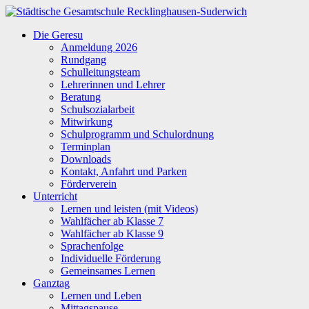
Zum
Inhalt
Städtische
Die Geresu
springen
Gesamtschule
Anmeldung 2026
Recklinghausen-
Rundgang
Suderwich
Schulleitungsteam
Lehrerinnen und Lehrer
Beratung
Schulsozialarbeit
Mitwirkung
Schulprogramm und Schulordnung
Terminplan
Downloads
Kontakt, Anfahrt und Parken
Förderverein
Unterricht
Lernen und leisten (mit Videos)
Wahlfächer ab Klasse 7
Wahlfächer ab Klasse 9
Sprachenfolge
Individuelle Förderung
Gemeinsames Lernen
Ganztag
Lernen und Leben
Mittagspause